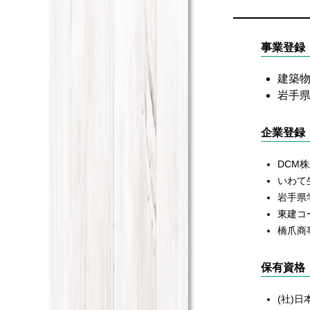
事業登録
建築
岩手
企業登録
DCM
いわて
岩手県
東建コ
橋爪商
保有資格
(社)