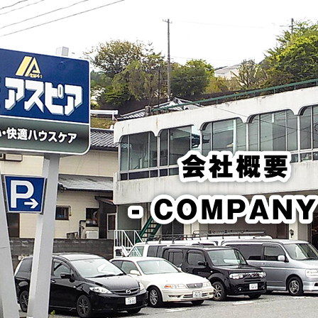
NCE
防除
防除
除に使
実績を
などを
をご紹
使用す
説明い
紹介い