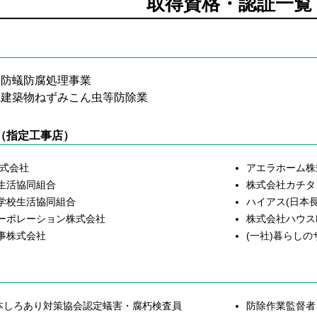
取得資格・認証一覧
物防蟻防腐処理事業
県建築物ねずみこん虫等防除業
（指定工事店）
株式会社
アエラホーム株
生活協同組合
株式会社カチタ
学校生活協同組合
ハイアス(日本
ーポレーション株式会社
株式会社ハウス
事株式会社
(一社)暮らし
日本しろあり対策協会認定蟻害・腐朽検査員
防除作業監督者