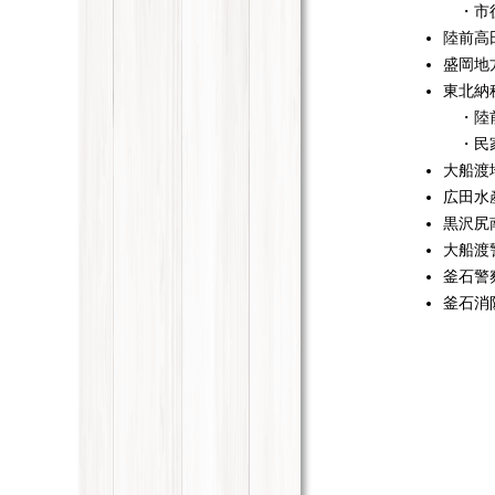
・市
陸前高
盛岡地
東北納
・陸前
・民
大船渡
広田水
黒沢尻
大船渡
釜石警
釜石消