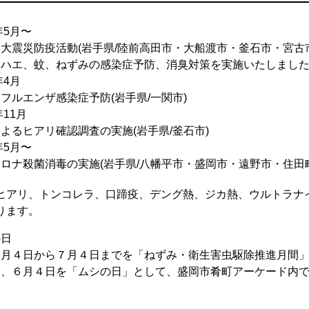
年5月〜
大震災防疫活動(岩手県/陸前高田市・大船渡市・釜石市・宮古
、ハエ、蚊、ねずみの感染症予防、消臭対策を実施いたしまし
年4月
フルエンザ感染症予防(岩手県/一関市)
年11月
よるヒアリ確認調査の実施(岩手県/釜石市)
年5月〜
ロナ殺菌消毒の実施(岩手県/八幡平市・盛岡市・遠野市・住田
ヒアリ、トンコレラ、口蹄疫、デング熱、ジカ熱、ウルトラナ
ります。
の日
６月４日から７月４日までを「ねずみ・衛生害虫駆除推進月間」
に、６月４日を「ムシの日」として、盛岡市肴町アーケード内