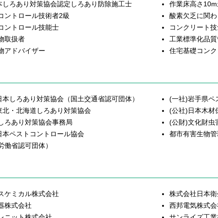
日本しろあり対策協会認定しろあり防除施工士
作業床高さ10
コントロール技術者2級
酸素欠乏に関わ
コントロール技能士
コンクリート技
物取扱者
工業標準化品質
物アドバイザー
住宅基礎コンク
)日本しろあり対策協会
（国土交通省認可団体）
(一社)岩手県
)東北・北海道しろあり対策協会
(公社)日本木
しろあり対策協会事務局
(公財)文化財
)日本ペストコントロール協会
都市有害生物管
労働省認可団体）
スケミカル株式会社
株式会社日本衛
器株式会社
西邦電気株式会
レニット株式会社
サンライズ工業