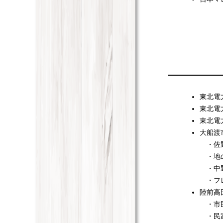
東北電
東北電
東北電
大船渡
・佐
・地
・中
・フレ
陸前高
・市
・民