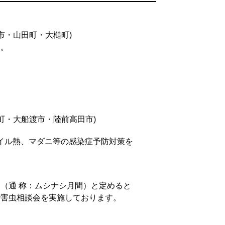
市・山田町・大槌町)
た。
町・大船渡市・陸前高田市)
イル熱、マダニ等の感染症予防対策を
（通 称：ムシナシ月間）と定めると
で害虫相談会を実施しております。