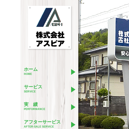
PERFORMA
SERVICE
ホーム
シロアリ・害虫害獣
シロアリ・害虫害獣
HOME
シロアリや害虫害獣の防
白アリや害虫害獣の防除
用する薬品・作業の流れ
ご紹介いたします。
サービス
ご説明いたします。
SERVICE
総合環境衛生
総合環境衛生
総合環境衛生の施工実績
実 績
防腐・防湿・換気工事に
介いたします。
PERFORMANCE
る機材や作業の流れをご
たします。
耐震対策
アフターサービス
耐震工事の施工実績をご
AFTER-SALE SERVICE