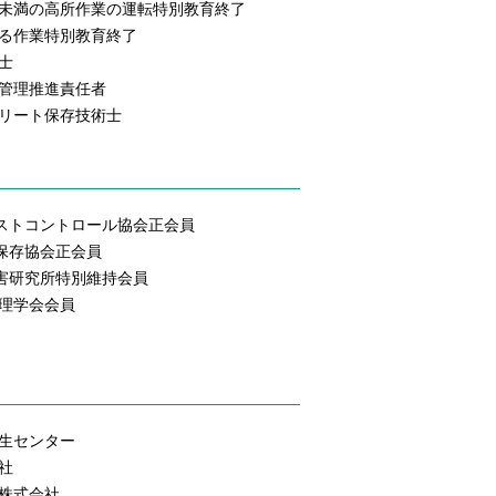
m未満の高所作業の運転特別教育終了
る作業特別教育終了
士
管理推進責任者
リート保存技術士
ペストコントロール協会正会員
材保存協会正会員
虫害研究所特別維持会員
理学会会員
生センター
社
株式会社