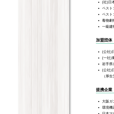
(社)
ペスト
ペスト
毒物劇
一級建
加盟団体
(公社
(一社
岩手県
(公社
（厚生
提携企業
大阪ガ
環境機
日本マ