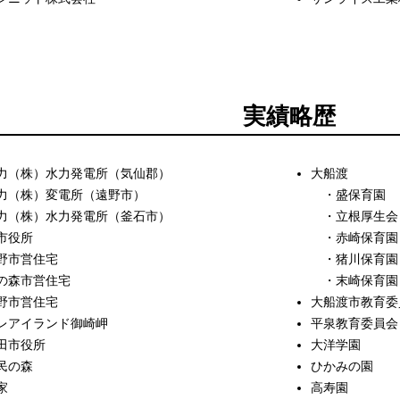
実績略歴
力（株）水力発電所（気仙郡）
大船渡
力（株）変電所（遠野市）
・盛保育園
力（株）水力発電所（釜石市）
・立根厚生会
市役所
・赤崎保育園
野市営住宅
・猪川保育園
の森市営住宅
・末崎保育園
野市営住宅
大船渡市教育委
アイランド御崎岬
平泉教育委員会
田市役所
大洋学園
民の森
ひかみの園
家
高寿園