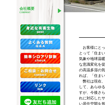
耐震工事
たします。
耐震対策用の機材などを
会社概要
いたします。
防疫事業
COMPANY
防疫事業の施工実績をご
たします。
お客様にとっ
とって「住ま
気象や地球温
な意識変化を
の高温多湿の
れば、「住ま
弊社は現在、
して、あらゆ
すが、今後さ
れに対応した
い居住空間を