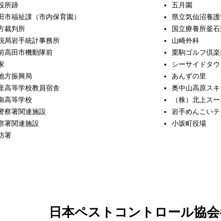
役所跡
五月園
田市福祉課（市内保育園）
県立気仙沼養護
方裁判所
国立療養所釜石
税局岩手統計事務所
山崎外科
高田市機動隊前
栗駒ゴルフ倶楽
家
シーサイドタウ
地方振興局
あんずの里
産高等学校教員宿舎
奥中山高原スキ
南高等学校
（株）北上スー
警察署関連施設
岩手めんこいテ
察署関連施設
小坂町役場
防署
日本ペストコントロール協会